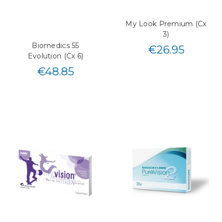
My Look Premium (Cx
3)
Biomedics 55
€
26.95
Evolution (Cx 6)
€
48.85