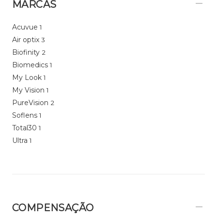
MARCAS
Acuvue
1
Air optix
3
Biofinity
2
Biomedics
1
My Look
1
My Vision
1
PureVision
2
Soflens
1
Total30
1
Ultra
1
COMPENSAÇÃO