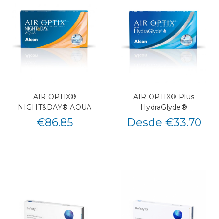
AIR OPTIX®
AIR OPTIX® Plus
NIGHT&DAY® AQUA
HydraGlyde®
€
86.85
Desde €33.70