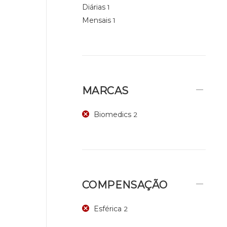
Diárias
1
Mensais
1
MARCAS
Biomedics
2
COMPENSAÇÃO
Esférica
2