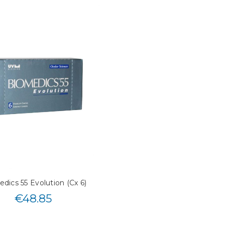
dics 55 Evolution (Cx 6)
€
48.85