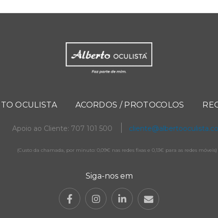
TO OCULISTA
ACORDOS / PROTOCOLOS
RE
Apoio ao Cliente: 707 101 500
cliente@albertooculista.
(Custo da chamada, por minuto: 0,09€ nas redes fixas e 0,13€ para as redes móveis)
Siga-nos em