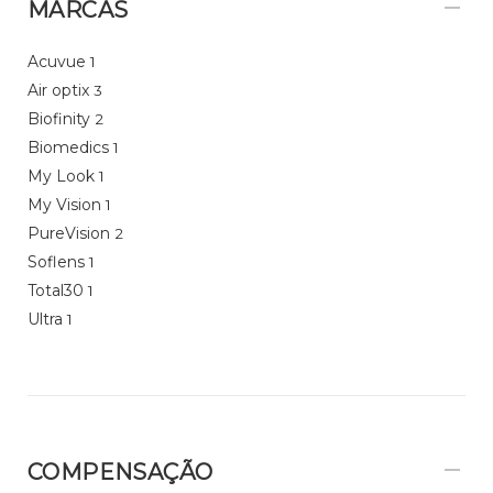
MARCAS
Acuvue
1
Air optix
3
Biofinity
2
Biomedics
1
My Look
1
My Vision
1
PureVision
2
Soflens
1
Total30
1
Ultra
1
COMPENSAÇÃO