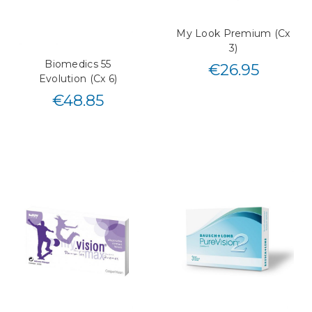
My Look Premium (Cx
3)
Biomedics 55
€
26.95
Evolution (Cx 6)
€
48.85