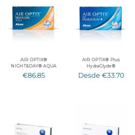
AIR OPTIX®
AIR OPTIX® Plus
NIGHT&DAY® AQUA
HydraGlyde®
€
86.85
Desde €33.70