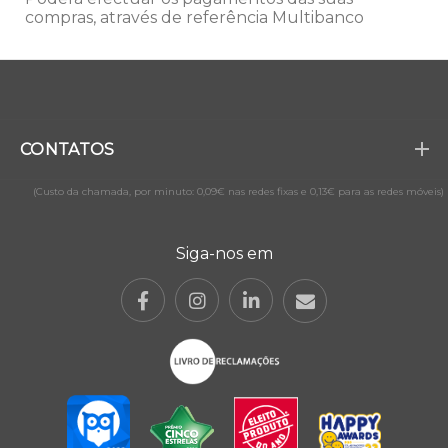
compras, através de referência Multibanco
CONTATOS
(Custo da chamada, por minuto: 0,09€ nas redes fixas e 0,13€ para as redes móveis)
Siga-nos em