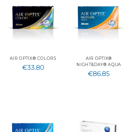
AIR OPTIX® COLORS
AIR OPTIX®
NIGHT&DAY® AQUA
€
33.80
€
86.85