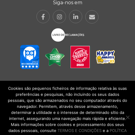
Siga-nos em
Cookies são pequenos ficheiros de informação relativa às suas
POLÍTICA DE PRIVACIDADE
|
TERMOS E CONDIÇÕES
l
CONDIÇÕES
preferências e pesquisas, não incluindo os seus dados
GERAIS DE VENDA
| Alberto Oculista, SA 2026. Todos os direitos reservados.
pessoais, que são armazenados no seu computador através do
navegador. Permitem, através desse armazenamento,
determinar a utilidade e o interesse de determinado sítio da
internet, assegurando uma navegação mais rápida e eficiente.
Mais informações sobre cookies e processamento dos seus
dados pessoais, consulte
TERMOS E CONDIÇÕES
e a
POLÍTICA