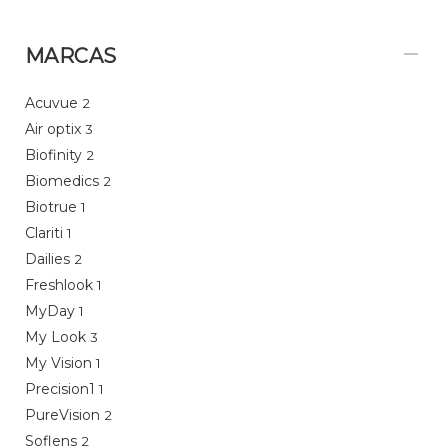
MARCAS
Acuvue
2
Air optix
3
Biofinity
2
Biomedics
2
Biotrue
1
Clariti
1
Dailies
2
Freshlook
1
MyDay
1
My Look
3
My Vision
1
Precision1
1
PureVision
2
Soflens
2