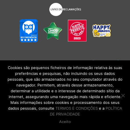
POLÍTICA DE PRIVACIDADE
|
TERMOS E CONDIÇÕES
l
CONDIÇÕES
GERAIS DE VENDA
| Alberto Oculista, SA 2026. Todos os direitos reservados.
Cookies são pequenos ficheiros de informação relativa às suas
preferências e pesquisas, não incluindo os seus dados
pessoais, que são armazenados no seu computador através do
navegador. Permitem, através desse armazenamento,
determinar a utilidade e o interesse de determinado sítio da
internet, assegurando uma navegação mais rápida e eficiente.
Mais informações sobre cookies e processamento dos seus
dados pessoais, consulte
TERMOS E CONDIÇÕES
e a
POLÍTICA
DE PRIVACIDADE
Aceito
DE VOLTA AO TOPO