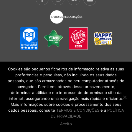
Cookies são pequenos ficheiros de informação relativa às suas
POLÍTICA DE PRIVACIDADE
|
TERMOS E CONDIÇÕES
l
CONDIÇÕES
preferências e pesquisas, não incluindo os seus dados
GERAIS DE VENDA
| Alberto Oculista, SA 2026. Todos os direitos reservados.
pessoais, que são armazenados no seu computador através do
navegador. Permitem, através desse armazenamento,
determinar a utilidade e o interesse de determinado sítio da
internet, assegurando uma navegação mais rápida e eficiente.
Mais informações sobre cookies e processamento dos seus
dados pessoais, consulte
TERMOS E CONDIÇÕES
e a
POLÍTICA
DE PRIVACIDADE
Aceito