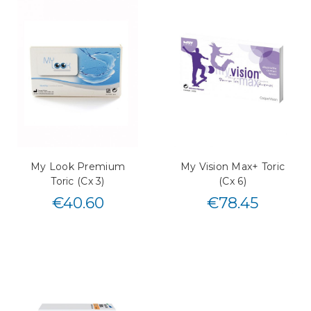
My Look Premium
My Vision Max+ Toric
Toric (Cx 3)
(Cx 6)
€
40.60
€
78.45