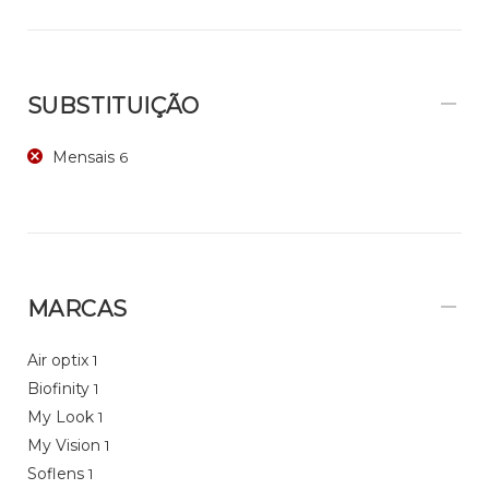
SUBSTITUIÇÃO
Mensais
6
MARCAS
Air optix
1
Biofinity
1
My Look
1
My Vision
1
Soflens
1