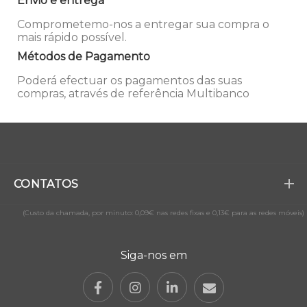
Envio e entrega
Comprometemo-nos a entregar sua compra o
mais rápido possível.
Métodos de Pagamento
Poderá efectuar os pagamentos das suas
compras, através de referência Multibanco
CONTATOS
(Custo da chamada, por minuto: 0,09€ nas redes fixas e 0,13€ para as redes móveis)
Siga-nos em