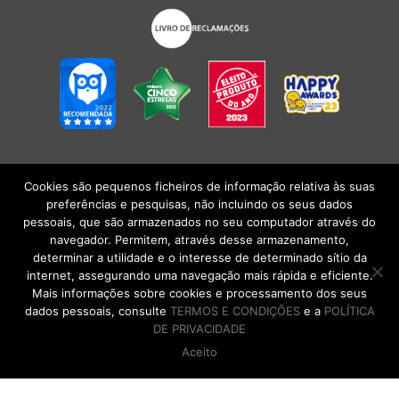
Cookies são pequenos ficheiros de informação relativa às suas
POLÍTICA DE PRIVACIDADE
|
TERMOS E CONDIÇÕES
l
CONDIÇÕES
preferências e pesquisas, não incluindo os seus dados
GERAIS DE VENDA
| Alberto Oculista, SA 2026. Todos os direitos reservados.
pessoais, que são armazenados no seu computador através do
navegador. Permitem, através desse armazenamento,
determinar a utilidade e o interesse de determinado sítio da
internet, assegurando uma navegação mais rápida e eficiente.
Mais informações sobre cookies e processamento dos seus
dados pessoais, consulte
TERMOS E CONDIÇÕES
e a
POLÍTICA
DE PRIVACIDADE
Aceito
DE VOLTA AO TOPO