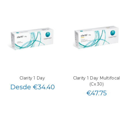
Clarity 1 Day
Clarity 1 Day Multifocal
(Cx 30)
Desde €34.40
€
47.75