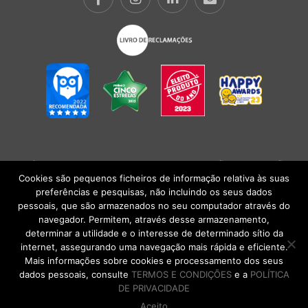
POLÍTICA DE PRIVACIDADE
|
TERMOS E CONDIÇÕES
l
CONDIÇÕES
GERAIS DE VENDA
| Alberto Oculista, SA 2026. Todos os direitos reservados.
Cookies são pequenos ficheiros de informação relativa às suas
preferências e pesquisas, não incluindo os seus dados
pessoais, que são armazenados no seu computador através do
navegador. Permitem, através desse armazenamento,
determinar a utilidade e o interesse de determinado sítio da
internet, assegurando uma navegação mais rápida e eficiente.
Mais informações sobre cookies e processamento dos seus
dados pessoais, consulte
TERMOS E CONDIÇÕES
e a
POLÍTICA
DE PRIVACIDADE
Aceito