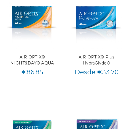
AIR OPTIX®
AIR OPTIX® Plus
NIGHT&DAY® AQUA
HydraGlyde®
€
86.85
Desde €33.70