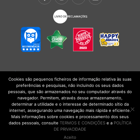
POLÍTICA DE PRIVACIDADE
|
TERMOS E CONDIÇÕES
l
CONDIÇÕES
GERAIS DE VENDA
| Alberto Oculista, SA 2026. Todos os direitos reservados.
Cookies são pequenos ficheiros de informação relativa às suas
preferências e pesquisas, não incluindo os seus dados
pessoais, que são armazenados no seu computador através do
navegador. Permitem, através desse armazenamento,
determinar a utilidade e o interesse de determinado sítio da
internet, assegurando uma navegação mais rápida e eficiente.
Mais informações sobre cookies e processamento dos seus
dados pessoais, consulte
TERMOS E CONDIÇÕES
e a
POLÍTICA
DE PRIVACIDADE
Aceito
DE VOLTA AO TOPO