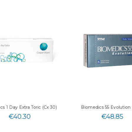
s 1 Day Extra Toric (Cx 30)
Biomedics 55 Evolution 
€
40.30
€
48.85