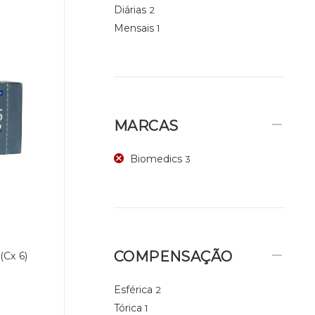
Diárias
2
Mensais
1
MARCAS
Biomedics
3
COMPENSAÇÃO
(Cx 6)
Esférica
2
Tórica
1