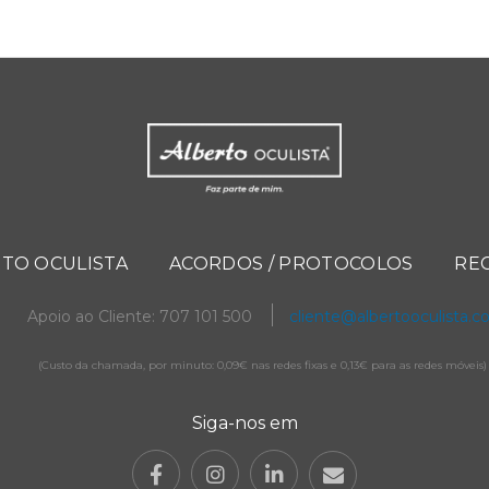
TO OCULISTA
ACORDOS / PROTOCOLOS
RE
Apoio ao Cliente: 707 101 500
cliente@albertooculista.
(Custo da chamada, por minuto: 0,09€ nas redes fixas e 0,13€ para as redes móveis)
Siga-nos em