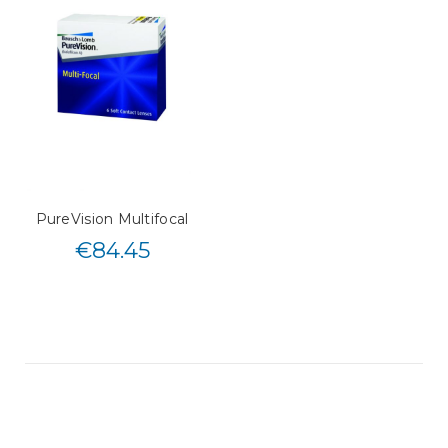
PureVision Multifocal
€
84.45