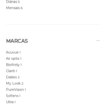
Diárias
5
Mensais
6
MARCAS
Acuvue
1
Air optix
1
Biofinity
1
Clariti
1
Dailies
2
My Look
2
PureVision
1
Soflens
1
Ultra
1