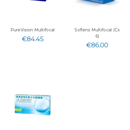
PureVision Multifocal
Soflens Multifocal (Cx
6)
€
84.45
€
86.00