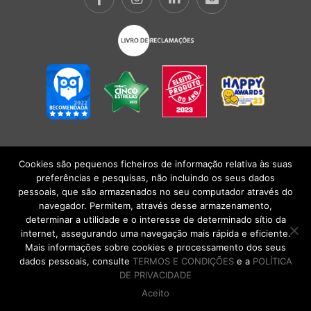
Cookies são pequenos ficheiros de informação relativa às suas
POLÍTICA DE PRIVACIDADE
|
TERMOS E CONDIÇÕES
l
CONDIÇÕES
preferências e pesquisas, não incluindo os seus dados
GERAIS DE VENDA
| Alberto Oculista, SA 2026. Todos os direitos reservados.
pessoais, que são armazenados no seu computador através do
navegador. Permitem, através desse armazenamento,
determinar a utilidade e o interesse de determinado sítio da
internet, assegurando uma navegação mais rápida e eficiente.
Mais informações sobre cookies e processamento dos seus
dados pessoais, consulte
TERMOS E CONDIÇÕES
e a
POLÍTICA
DE PRIVACIDADE
Aceito