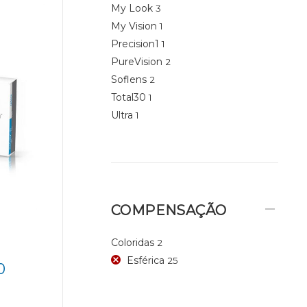
My Look
3
My Vision
1
Precision1
1
PureVision
2
Soflens
2
Total30
1
Ultra
1
COMPENSAÇÃO
Coloridas
2
Esférica
25
0