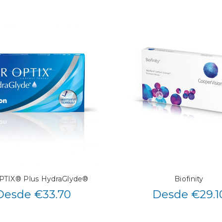
PTIX® Plus HydraGlyde®
Biofinity
Desde €33.70
Desde €29.1