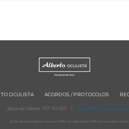
TO OCULISTA
ACORDOS / PROTOCOLOS
RE
Apoio ao Cliente: 707 101 500
cliente@albertooculista.
(Custo da chamada, por minuto: 0,09€ nas redes fixas e 0,13€ para as redes móveis)