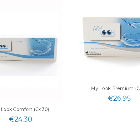
My Look Premium (Cx
€
26.95
Look Comfort (Cx 30)
€
24.30