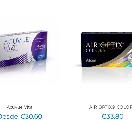
Acuvue Vita
AIR OPTIX® COLO
Desde €30.60
€
33.80