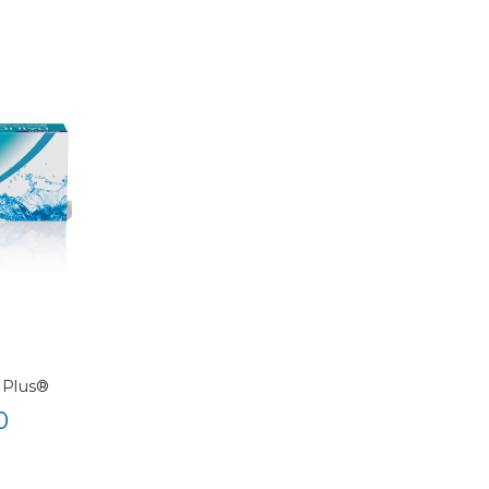
 Plus®
0