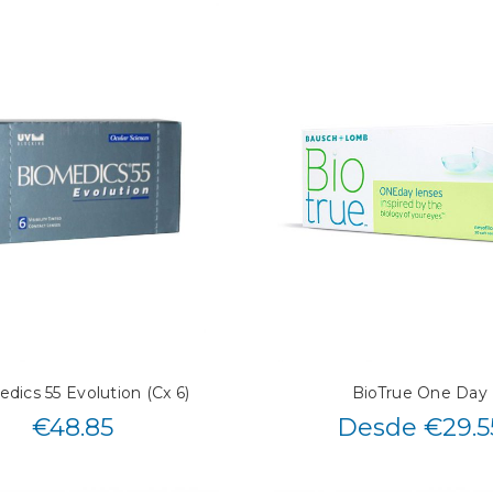
dics 55 Evolution (Cx 6)
BioTrue One Day
€
48.85
Desde €29.5