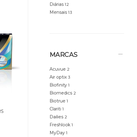
Diárias
12
Mensais
13
MARCAS
Acuvue
2
Air optix
3
Biofinity
1
Biomedics
2
Biotrue
1
Clariti
1
RS
Dailies
2
Freshlook
1
MyDay
1