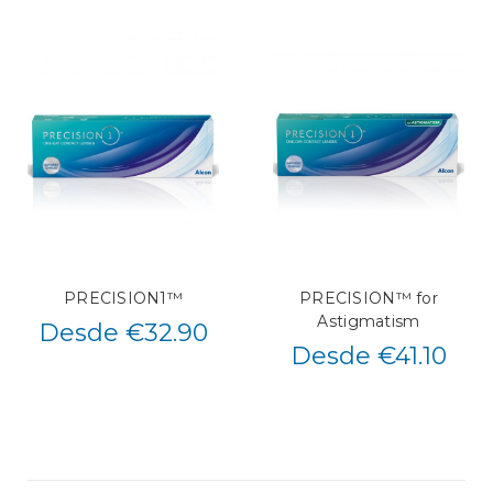
PRECISION1™
PRECISION™ for
Astigmatism
Desde €32.90
Desde €41.10