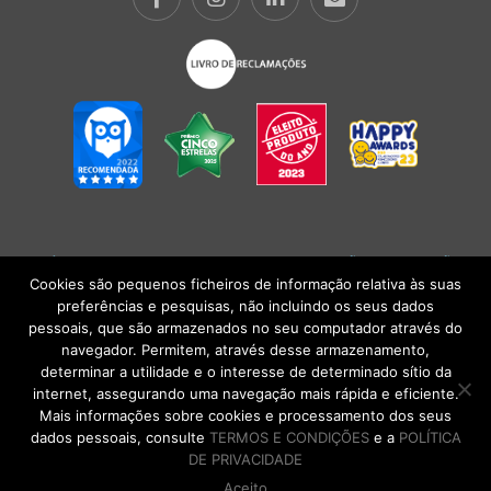
POLÍTICA DE PRIVACIDADE
|
TERMOS E CONDIÇÕES
l
CONDIÇÕES
GERAIS DE VENDA
| Alberto Oculista, SA 2026. Todos os direitos reservados.
Cookies são pequenos ficheiros de informação relativa às suas
preferências e pesquisas, não incluindo os seus dados
pessoais, que são armazenados no seu computador através do
navegador. Permitem, através desse armazenamento,
determinar a utilidade e o interesse de determinado sítio da
internet, assegurando uma navegação mais rápida e eficiente.
Mais informações sobre cookies e processamento dos seus
dados pessoais, consulte
TERMOS E CONDIÇÕES
e a
POLÍTICA
DE PRIVACIDADE
Aceito