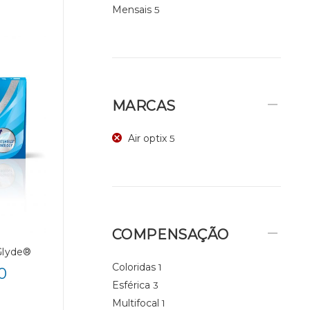
Mensais
5
MARCAS
Air optix
5
COMPENSAÇÃO
Glyde®
Coloridas
1
0
Esférica
3
Multifocal
1