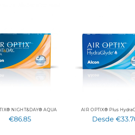
PTIX® NIGHT&DAY® AQUA
AIR OPTIX® Plus Hydra
€
86.85
Desde €33.7