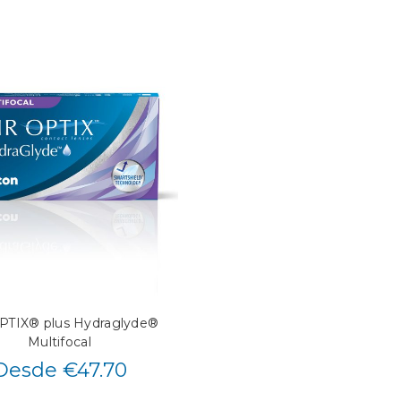
PTIX® plus Hydraglyde®
Multifocal
Desde €47.70