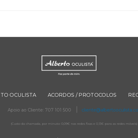
TO OCULISTA
ACORDOS / PROTOCOLOS
RE
Apoio ao Cliente: 707 101 500
cliente@albertooculista.
(Custo da chamada, por minuto: 0,09€ nas redes fixas e 0,13€ para as redes móveis)