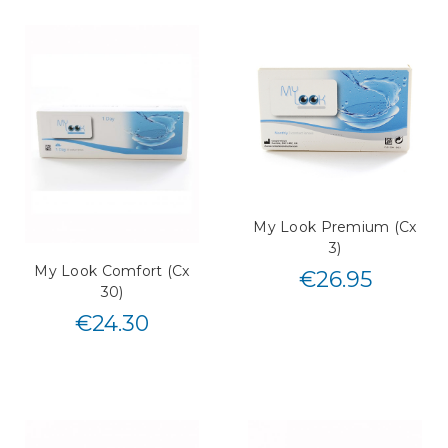
My Look Premium (Cx
3)
My Look Comfort (Cx
€
26.95
30)
€
24.30