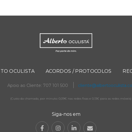
TO OCULISTA
ACORDOS / PROTOCOLOS
RE
Apoio ao Cliente: 707 101 500
cliente@albertooculista.
(Custo da chamada, por minuto: 0,09€ nas redes fixas e 0,13€ para as redes móveis)
Siga-nos em