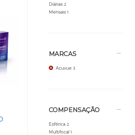
Diárias
2
Mensais
1
MARCAS
Acuvue
3
COMPENSAÇÃO
0
Esférica
2
Multifocal
1