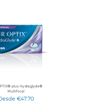
PTIX® plus Hydraglyde®
Multifocal
Desde €47.70