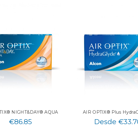
PTIX® NIGHT&DAY® AQUA
AIR OPTIX® Plus Hydra
€
86.85
Desde €33.7