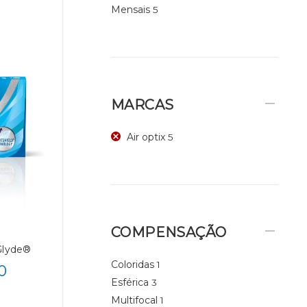
Mensais
5
MARCAS
Air optix
5
COMPENSAÇÃO
Glyde®
Coloridas
1
0
Esférica
3
Multifocal
1