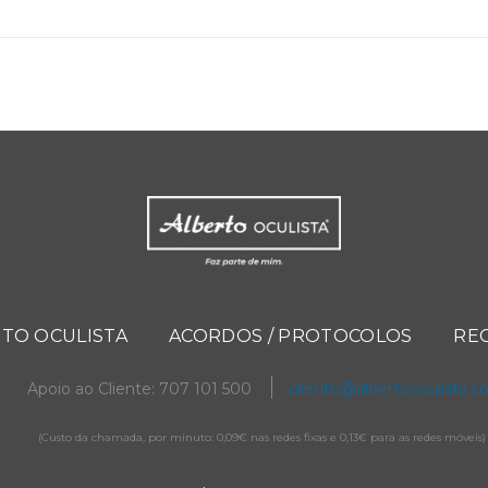
TO OCULISTA
ACORDOS / PROTOCOLOS
RE
Apoio ao Cliente: 707 101 500
cliente@albertooculista.
(Custo da chamada, por minuto: 0,09€ nas redes fixas e 0,13€ para as redes móveis)