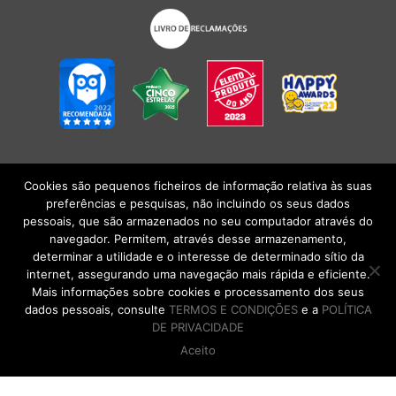
Cookies são pequenos ficheiros de informação relativa às suas
POLÍTICA DE PRIVACIDADE
|
TERMOS E CONDIÇÕES
l
CONDIÇÕES
preferências e pesquisas, não incluindo os seus dados
GERAIS DE VENDA
| Alberto Oculista, SA 2026. Todos os direitos reservados.
pessoais, que são armazenados no seu computador através do
navegador. Permitem, através desse armazenamento,
determinar a utilidade e o interesse de determinado sítio da
internet, assegurando uma navegação mais rápida e eficiente.
Mais informações sobre cookies e processamento dos seus
dados pessoais, consulte
TERMOS E CONDIÇÕES
e a
POLÍTICA
DE PRIVACIDADE
Aceito
DE VOLTA AO TOPO