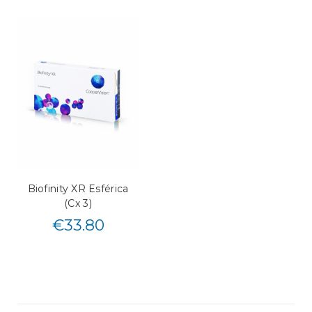
Biofinity XR Esférica
(Cx 3)
€
33.80