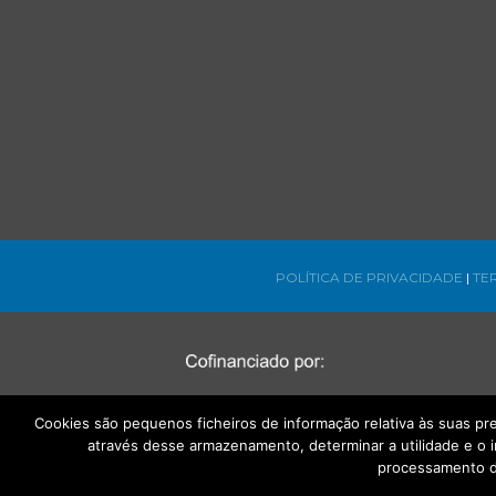
POLÍTICA DE PRIVACIDADE
|
TE
Cookies são pequenos ficheiros de informação relativa às suas p
através desse armazenamento, determinar a utilidade e o 
processamento d