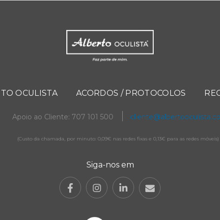
TO OCULISTA
ACORDOS / PROTOCOLOS
RE
Apoio ao Cliente: 707 101 500
cliente@albertooculista.
(Custo da chamada, por minuto: 0,09€ nas redes fixas e 0,13€ para as redes móveis)
Siga-nos em