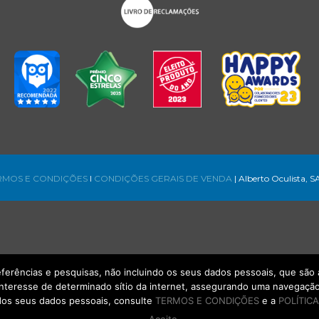
RMOS E CONDIÇÕES
l
CONDIÇÕES GERAIS DE VENDA
| Alberto Oculista, S
referências e pesquisas, não incluindo os seus dados pessoais, que s
interesse de determinado sítio da internet, assegurando uma navegação 
os seus dados pessoais, consulte
TERMOS E CONDIÇÕES
e a
POLÍTICA