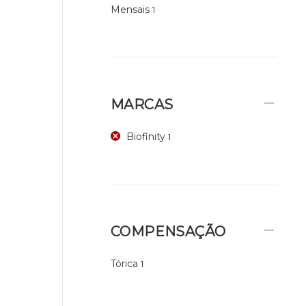
Mensais
1
MARCAS
Biofinity
1
COMPENSAÇÃO
Tórica
1