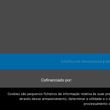
POLÍTICA DE PRIVACIDADE
|
TE
Cookies são pequenos ficheiros de informação relativa às suas p
através desse armazenamento, determinar a utilidade e o 
processamento d