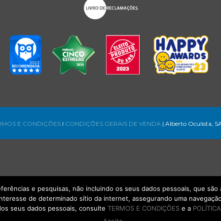
RMOS E CONDIÇÕES
l
CONDIÇÕES GERAIS DE VENDA
| Alberto Oculista, S
referências e pesquisas, não incluindo os seus dados pessoais, que s
interesse de determinado sítio da internet, assegurando uma navegação 
os seus dados pessoais, consulte
TERMOS E CONDIÇÕES
e a
POLÍTICA