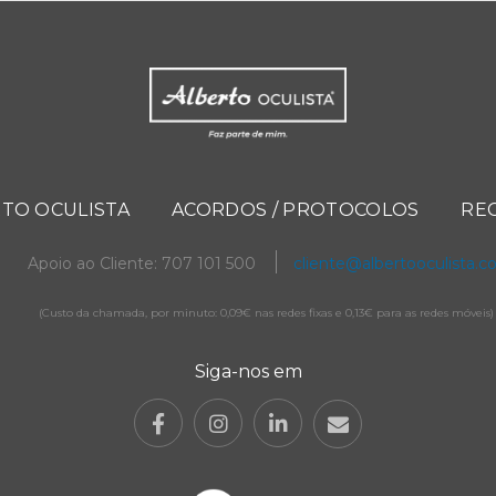
TO OCULISTA
ACORDOS / PROTOCOLOS
RE
Apoio ao Cliente: 707 101 500
cliente@albertooculista.
(Custo da chamada, por minuto: 0,09€ nas redes fixas e 0,13€ para as redes móveis)
Siga-nos em