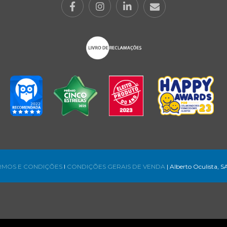
RMOS E CONDIÇÕES
l
CONDIÇÕES GERAIS DE VENDA
| Alberto Oculista, S