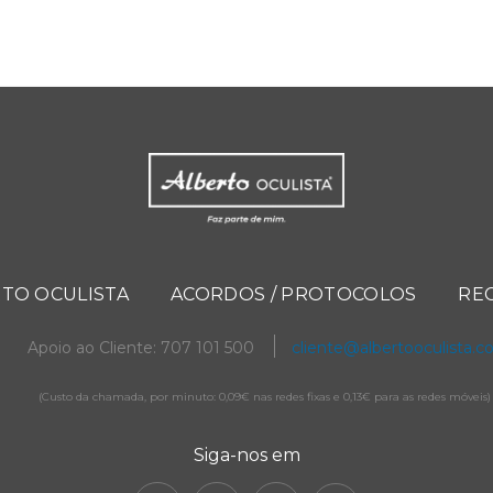
TO OCULISTA
ACORDOS / PROTOCOLOS
RE
Apoio ao Cliente: 707 101 500
cliente@albertooculista.
(Custo da chamada, por minuto: 0,09€ nas redes fixas e 0,13€ para as redes móveis)
Siga-nos em