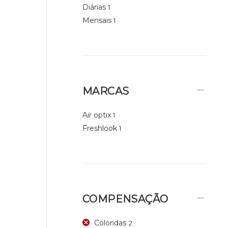
Diárias
1
Mensais
1
MARCAS
Air optix
1
Freshlook
1
COMPENSAÇÃO
Coloridas
2