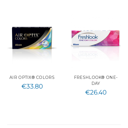
AIR OPTIX® COLORS
FRESHLOOK® ONE-
DAY
€
33.80
€
26.40