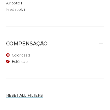
Air optix
1
Freshlook
1
COMPENSAÇÃO
Coloridas
2
Esférica
2
RESET ALL FILTERS