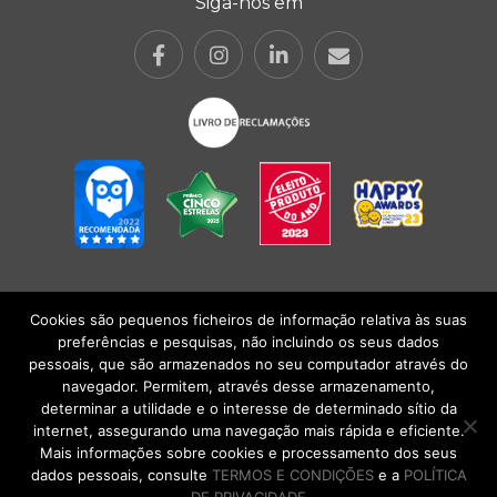
Siga-nos em
Cookies são pequenos ficheiros de informação relativa às suas
POLÍTICA DE PRIVACIDADE
|
TERMOS E CONDIÇÕES
l
CONDIÇÕES
preferências e pesquisas, não incluindo os seus dados
GERAIS DE VENDA
| Alberto Oculista, SA 2026. Todos os direitos reservados.
pessoais, que são armazenados no seu computador através do
navegador. Permitem, através desse armazenamento,
determinar a utilidade e o interesse de determinado sítio da
internet, assegurando uma navegação mais rápida e eficiente.
Mais informações sobre cookies e processamento dos seus
dados pessoais, consulte
TERMOS E CONDIÇÕES
e a
POLÍTICA