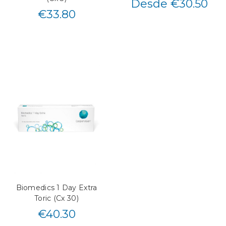
Desde €30.50
€
33.80
Biomedics 1 Day Extra
Toric (Cx 30)
€
40.30