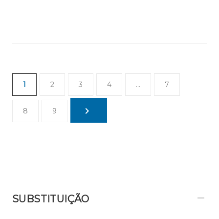
1
2
3
4
…
7
8
9
SUBSTITUIÇÃO