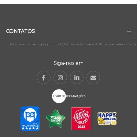
CONTATOS
(Custo da chamada, por minuto: 0,09€ nas redes fixas e 0,13€ para as redes móveis)
Siga-nos em