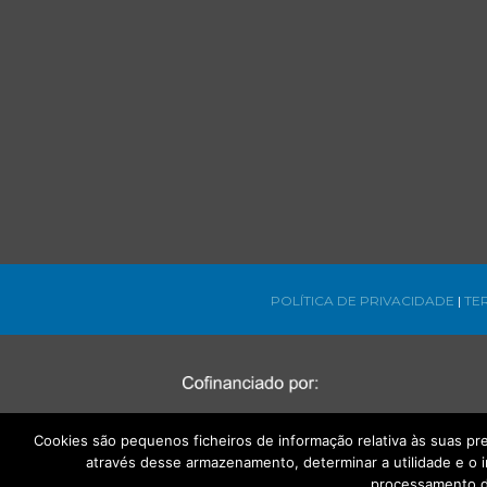
POLÍTICA DE PRIVACIDADE
|
TE
Cookies são pequenos ficheiros de informação relativa às suas p
através desse armazenamento, determinar a utilidade e o 
processamento d