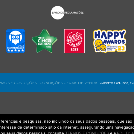
RMOS E CONDIÇÕES
l
CONDIÇÕES GERAIS DE VENDA
| Alberto Oculista, S
referências e pesquisas, não incluindo os seus dados pessoais, que s
interesse de determinado sítio da internet, assegurando uma navegação 
os seus dados pessoais, consulte
TERMOS E CONDIÇÕES
e a
POLÍTICA