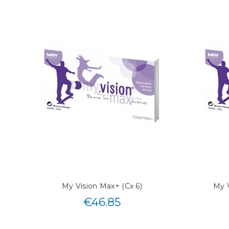
My Vision Max+ (Cx 6)
My V
€
46.85