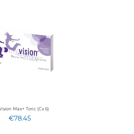
ision Max+ Toric (Cx 6)
€
78.45