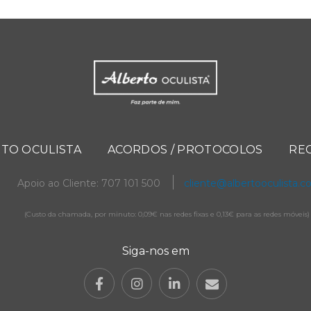
TO OCULISTA
ACORDOS / PROTOCOLOS
RE
Apoio ao Cliente: 707 101 500
cliente@albertooculista.
(Custo da chamada, por minuto: 0,09€ nas redes fixas e 0,13€ para as redes móveis)
Siga-nos em