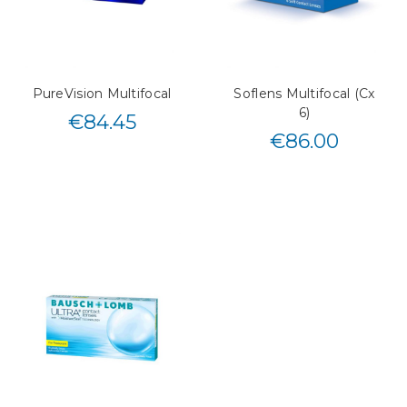
PureVision Multifocal
Soflens Multifocal (Cx
6)
€
84.45
€
86.00