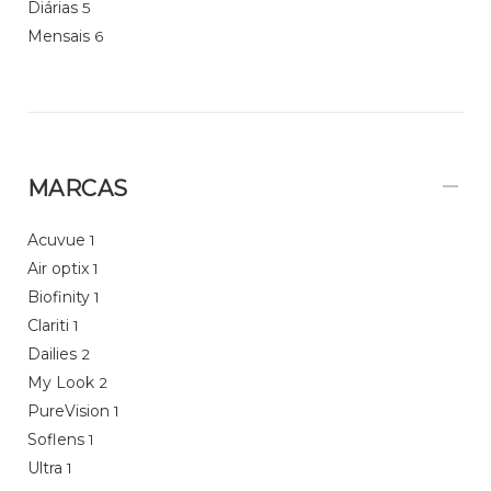
Diárias
5
Mensais
6
MARCAS
Acuvue
1
Air optix
1
Biofinity
1
Clariti
1
Dailies
2
My Look
2
PureVision
1
Soflens
1
Ultra
1