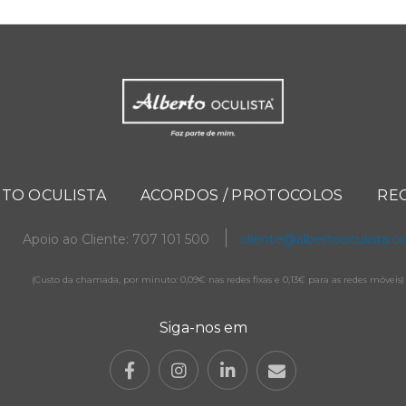
TO OCULISTA
ACORDOS / PROTOCOLOS
RE
Apoio ao Cliente: 707 101 500
cliente@albertooculista.
(Custo da chamada, por minuto: 0,09€ nas redes fixas e 0,13€ para as redes móveis)
Siga-nos em