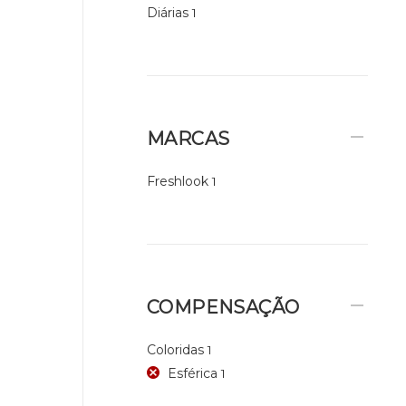
Diárias
1
MARCAS
Freshlook
1
COMPENSAÇÃO
Coloridas
1
Esférica
1