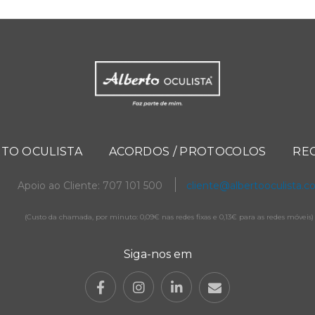
TO OCULISTA
ACORDOS / PROTOCOLOS
RE
Apoio ao Cliente: 707 101 500
cliente@albertooculista.
(Custo da chamada, por minuto: 0,09€ nas redes fixas e 0,13€ para as redes móveis)
Siga-nos em