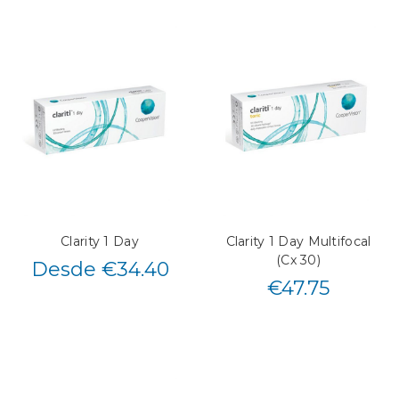
Clarity 1 Day
Clarity 1 Day Multifocal
(Cx 30)
Desde €34.40
€
47.75