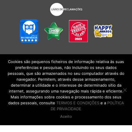
Cookies são pequenos ficheiros de informação relativa às suas
POLÍTICA DE PRIVACIDADE
|
TERMOS E CONDIÇÕES
l
CONDIÇÕES
preferências e pesquisas, não incluindo os seus dados
GERAIS DE VENDA
| Alberto Oculista, SA 2026. Todos os direitos reservados.
pessoais, que são armazenados no seu computador através do
navegador. Permitem, através desse armazenamento,
determinar a utilidade e o interesse de determinado sítio da
internet, assegurando uma navegação mais rápida e eficiente.
Mais informações sobre cookies e processamento dos seus
dados pessoais, consulte
TERMOS E CONDIÇÕES
e a
POLÍTICA
DE PRIVACIDADE
Aceito
DE VOLTA AO TOPO