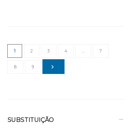
1
2
3
4
…
7
8
9
SUBSTITUIÇÃO