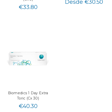
Desde €30.50
€
33.80
Biomedics 1 Day Extra
Toric (Cx 30)
€
40.30