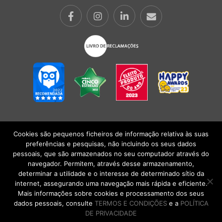
Cookies são pequenos ficheiros de informação relativa às suas
POLÍTICA DE PRIVACIDADE
|
TERMOS E CONDIÇÕES
l
CONDIÇÕES
preferências e pesquisas, não incluindo os seus dados
GERAIS DE VENDA
| Alberto Oculista, SA 2026. Todos os direitos reservados.
pessoais, que são armazenados no seu computador através do
navegador. Permitem, através desse armazenamento,
determinar a utilidade e o interesse de determinado sítio da
internet, assegurando uma navegação mais rápida e eficiente.
Mais informações sobre cookies e processamento dos seus
dados pessoais, consulte
TERMOS E CONDIÇÕES
e a
POLÍTICA
DE PRIVACIDADE