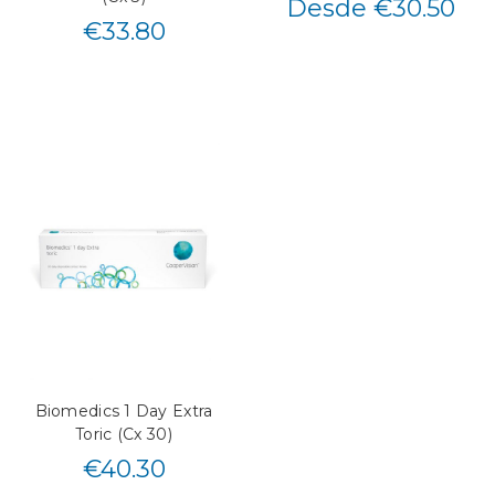
Desde €30.50
€
33.80
Biomedics 1 Day Extra
Toric (Cx 30)
€
40.30