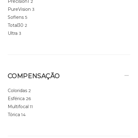
Precision1
2
PureVision
3
Soflens
5
Total30
2
Ultra
3
COMPENSAÇÃO
Coloridas
2
Esférica
26
Multifocal
11
Tórica
14