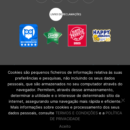
POLÍTICA DE PRIVACIDADE
|
TERMOS E CONDIÇÕES
l
CONDIÇÕES
GERAIS DE VENDA
| Alberto Oculista, SA 2026. Todos os direitos reservados.
Cookies são pequenos ficheiros de informação relativa às suas
preferências e pesquisas, não incluindo os seus dados
pessoais, que são armazenados no seu computador através do
navegador. Permitem, através desse armazenamento,
determinar a utilidade e o interesse de determinado sítio da
internet, assegurando uma navegação mais rápida e eficiente.
Mais informações sobre cookies e processamento dos seus
dados pessoais, consulte
TERMOS E CONDIÇÕES
e a
POLÍTICA
DE PRIVACIDADE
Aceito
DE VOLTA AO TOPO