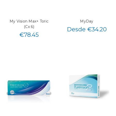
My Vision Max+ Toric
MyDay
(Cx 6)
Desde €34.20
€
78.45