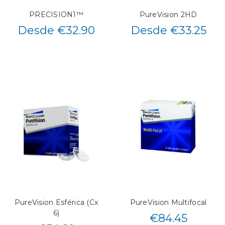
PRECISION1™
PureVision 2HD
Desde €32.90
Desde €33.25
PureVision Esférica (Cx
PureVision Multifocal
6)
€
84.45