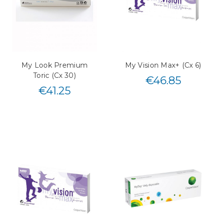
My Look Premium
My Vision Max+ (Cx 6)
Toric (Cx 30)
€
46.85
€
41.25