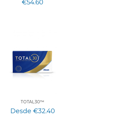
€
54.60
TOTAL30™
Desde €32.40