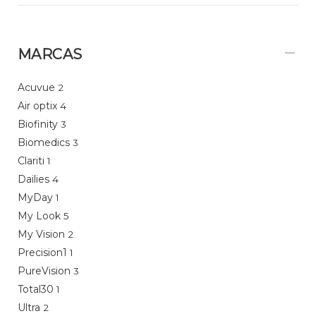
MARCAS
Acuvue
2
Air optix
4
Biofinity
3
Biomedics
3
Clariti
1
Dailies
4
MyDay
1
My Look
5
My Vision
2
Precision1
1
PureVision
3
Total30
1
Ultra
2