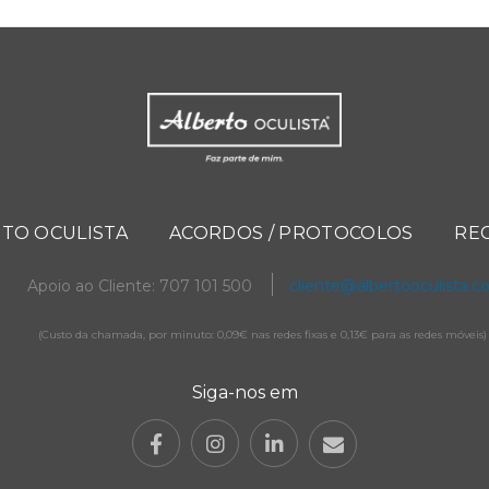
TO OCULISTA
ACORDOS / PROTOCOLOS
RE
Apoio ao Cliente: 707 101 500
cliente@albertooculista.
(Custo da chamada, por minuto: 0,09€ nas redes fixas e 0,13€ para as redes móveis)
Siga-nos em