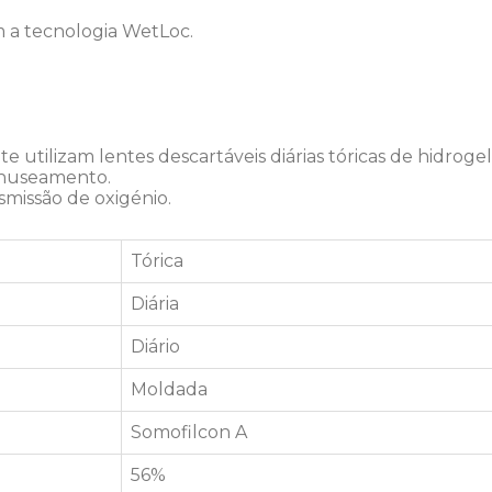
m a tecnologia WetLoc.
e utilizam lentes descartáveis diárias tóricas de hidrogel
anuseamento.
smissão de oxigénio.
Tórica
Diária
Diário
Moldada
Somofilcon A
56%