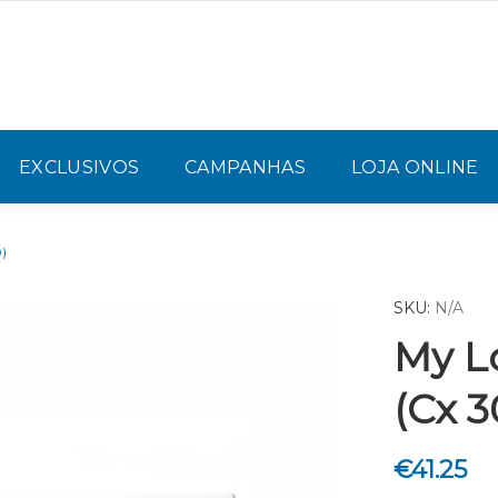
EXCLUSIVOS
CAMPANHAS
LOJA ONLINE
)
SKU:
N/A
My L
(Cx 3
€
41.25