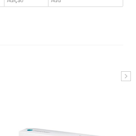
Adição
Add