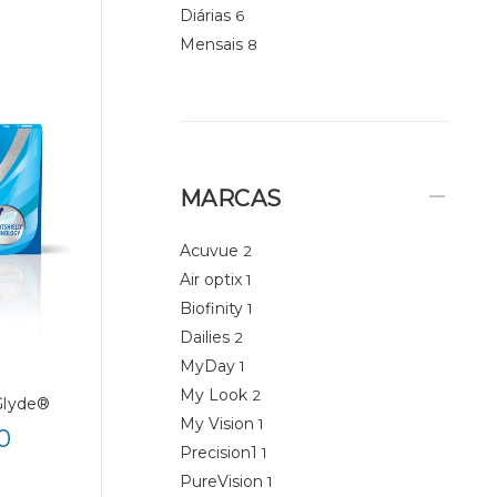
Diárias
6
Mensais
8
MARCAS
Acuvue
2
Air optix
1
Biofinity
1
Dailies
2
MyDay
1
My Look
2
Glyde®
My Vision
1
0
Precision1
1
PureVision
1