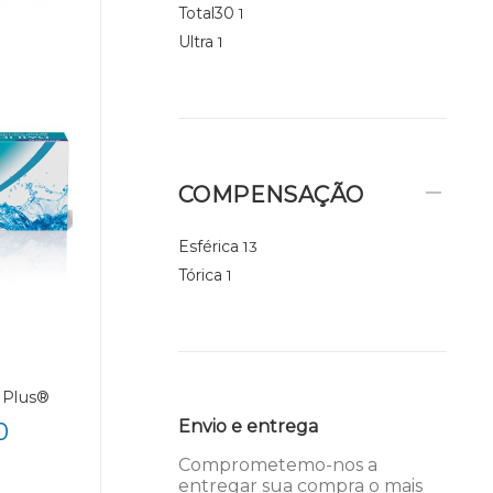
Total30
1
Ultra
1
COMPENSAÇÃO
Esférica
13
Tórica
1
 Plus®
Envio e entrega
0
Comprometemo-nos a
entregar sua compra o mais