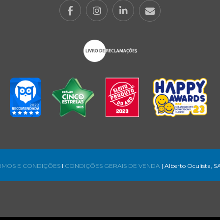
RMOS E CONDIÇÕES
l
CONDIÇÕES GERAIS DE VENDA
| Alberto Oculista, S