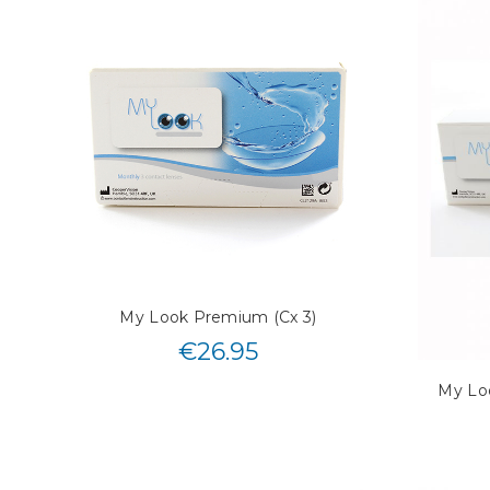
My Look Premium (Cx 3)
€
26.95
My Loo