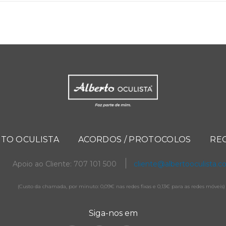
TO OCULISTA
ACORDOS / PROTOCOLOS
RE
Apoio ao Cliente: 707 101 500
cliente@albertooculista.
(Custo da chamada, por minuto: 0,09€ nas redes fixas e 0,13€ para as redes móveis)
Siga-nos em