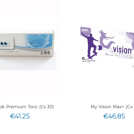
k Premium Toric (Cx 30)
My Vision Max+ (Cx 
€
41.25
€
46.85