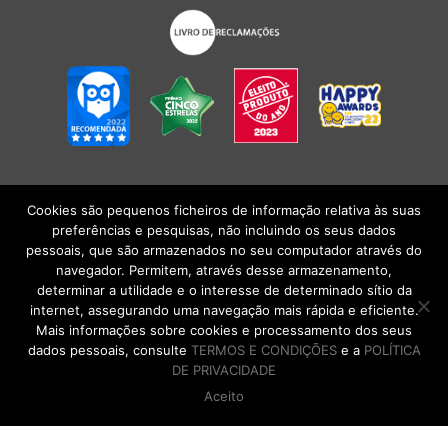
Cookies são pequenos ficheiros de informação relativa às suas
POLÍTICA DE PRIVACIDADE
|
TERMOS E CONDIÇÕES
l
CONDIÇÕES
preferências e pesquisas, não incluindo os seus dados
GERAIS DE VENDA
| Alberto Oculista, SA 2026. Todos os direitos reservados.
pessoais, que são armazenados no seu computador através do
navegador. Permitem, através desse armazenamento,
determinar a utilidade e o interesse de determinado sítio da
internet, assegurando uma navegação mais rápida e eficiente.
Mais informações sobre cookies e processamento dos seus
dados pessoais, consulte
TERMOS E CONDIÇÕES
e a
POLÍTICA
DE PRIVACIDADE
Aceito
DE VOLTA AO TOPO