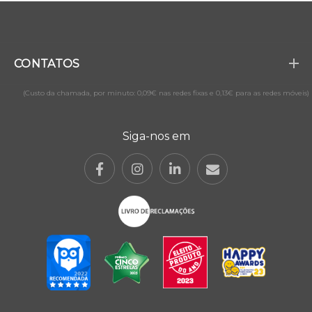
CONTATOS
(Custo da chamada, por minuto: 0,09€ nas redes fixas e 0,13€ para as redes móveis)
Siga-nos em