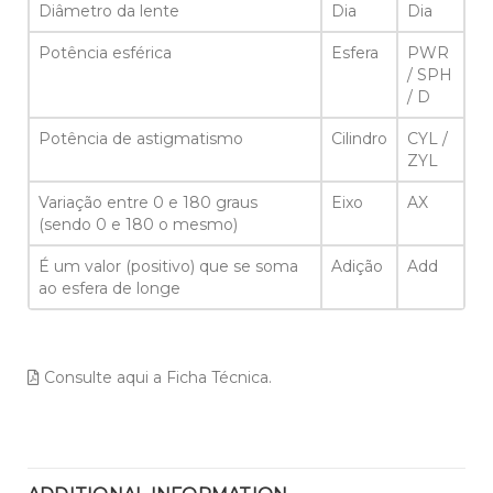
Diâmetro da lente
Dia
Dia
Potência esférica
Esfera
PWR
/ SPH
/ D
Potência de astigmatismo
Cilindro
CYL /
ZYL
Variação entre 0 e 180 graus
Eixo
AX
(sendo 0 e 180 o mesmo)
É um valor (positivo) que se soma
Adição
Add
ao esfera de longe
Consulte aqui a Ficha Técnica.