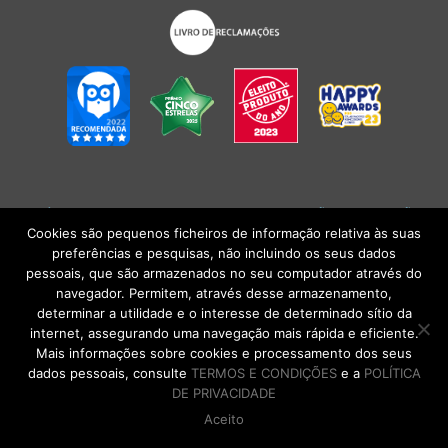
POLÍTICA DE PRIVACIDADE
|
TERMOS E CONDIÇÕES
l
CONDIÇÕES
GERAIS DE VENDA
| Alberto Oculista, SA 2026. Todos os direitos reservados.
Cookies são pequenos ficheiros de informação relativa às suas
preferências e pesquisas, não incluindo os seus dados
pessoais, que são armazenados no seu computador através do
navegador. Permitem, através desse armazenamento,
determinar a utilidade e o interesse de determinado sítio da
internet, assegurando uma navegação mais rápida e eficiente.
Mais informações sobre cookies e processamento dos seus
dados pessoais, consulte
TERMOS E CONDIÇÕES
e a
POLÍTICA
DE PRIVACIDADE
Aceito
DE VOLTA AO TOPO