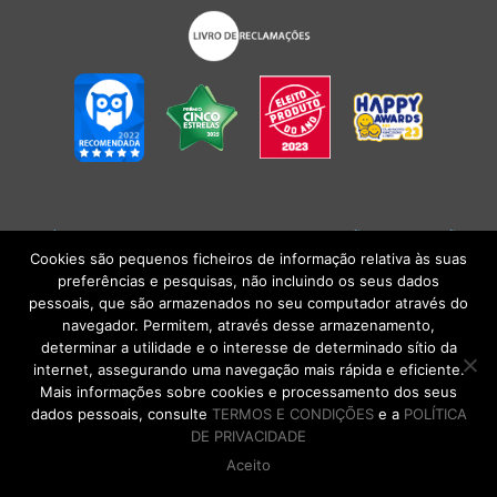
POLÍTICA DE PRIVACIDADE
|
TERMOS E CONDIÇÕES
l
CONDIÇÕES
GERAIS DE VENDA
| Alberto Oculista, SA 2026. Todos os direitos reservados.
Cookies são pequenos ficheiros de informação relativa às suas
preferências e pesquisas, não incluindo os seus dados
pessoais, que são armazenados no seu computador através do
navegador. Permitem, através desse armazenamento,
determinar a utilidade e o interesse de determinado sítio da
internet, assegurando uma navegação mais rápida e eficiente.
Mais informações sobre cookies e processamento dos seus
dados pessoais, consulte
TERMOS E CONDIÇÕES
e a
POLÍTICA
DE PRIVACIDADE
Aceito
DE VOLTA AO TOPO