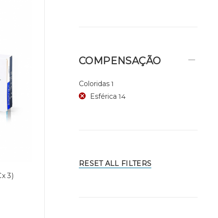
COMPENSAÇÃO
Coloridas
1
Esférica
14
RESET ALL FILTERS
Cx 3)