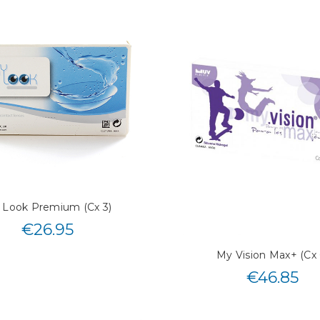
 Look Premium (Cx 3)
€
26.95
My Vision Max+ (Cx 
€
46.85