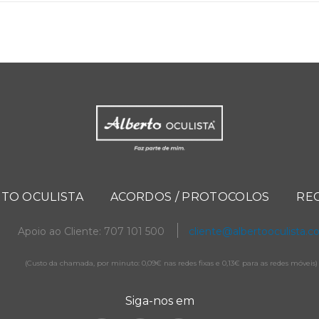
TO OCULISTA
ACORDOS / PROTOCOLOS
RE
Apoio ao Cliente: 707 101 500
cliente@albertooculista.
(Custo da chamada, por minuto: 0,09€ nas redes fixas e 0,13€ para as redes móveis)
Siga-nos em