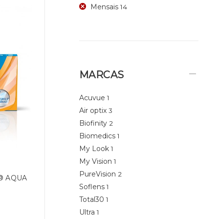
Mensais
14
MARCAS
Acuvue
1
Air optix
3
Biofinity
2
Biomedics
1
My Look
1
My Vision
1
PureVision
2
® AQUA
Soflens
1
Total30
1
Ultra
1