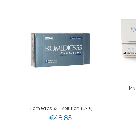
My
Biomedics 55 Evolution (Cx 6)
€
48.85