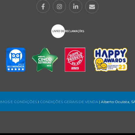
RMOS E CONDIÇÕES
l
CONDIÇÕES GERAIS DE VENDA
| Alberto Oculista, S