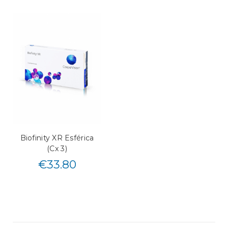
Biofinity XR Esférica
(Cx 3)
€
33.80