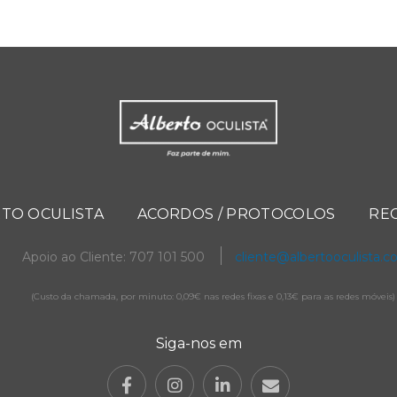
TO OCULISTA
ACORDOS / PROTOCOLOS
RE
Apoio ao Cliente: 707 101 500
cliente@albertooculista.
(Custo da chamada, por minuto: 0,09€ nas redes fixas e 0,13€ para as redes móveis)
Siga-nos em