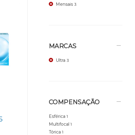
Mensais
3
MARCAS
Ultra
3
COMPENSAÇÃO
Esférica
1
5
Multifocal
1
Tórica
1