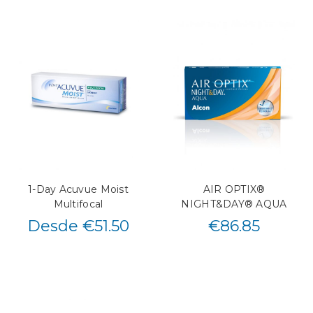
1-Day Acuvue Moist
AIR OPTIX®
Multifocal
NIGHT&DAY® AQUA
Desde €51.50
€
86.85