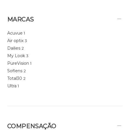
MARCAS
Acuvue
1
Air optix
3
Dailies
2
My Look
3
PureVision
1
Soflens
2
Total30
2
Ultra
1
COMPENSAÇÃO