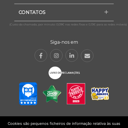
CONTATOS
(Custo da chamada, por minuto: 0,09€ nas redes fixas e 0,13€ para as redes móveis)
Siga-nos em
Cookies são pequenos ficheiros de informação relativa às suas
POLÍTICA DE PRIVACIDADE
|
TERMOS E CONDIÇÕES
l
CONDIÇÕES