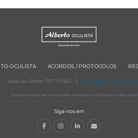
TO OCULISTA
ACORDOS / PROTOCOLOS
RE
Apoio ao Cliente: 707 101 500
cliente@albertooculista.
(Custo da chamada, por minuto: 0,09€ nas redes fixas e 0,13€ para as redes móveis)
Siga-nos em