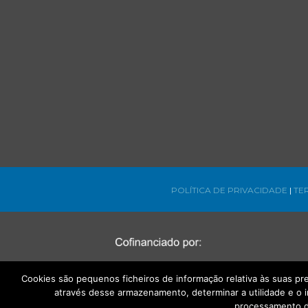
POLÍTICA DE PRIVACIDADE
|
TE
Cookies são pequenos ficheiros de informação relativa às suas p
através desse armazenamento, determinar a utilidade e o 
processamento d