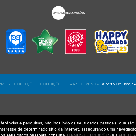
RMOS E CONDIÇÕES
l
CONDIÇÕES GERAIS DE VENDA
| Alberto Oculista, S
referências e pesquisas, não incluindo os seus dados pessoais, que s
interesse de determinado sítio da internet, assegurando uma navegação 
os seus dados pessoais, consulte
TERMOS E CONDIÇÕES
e a
POLÍTICA