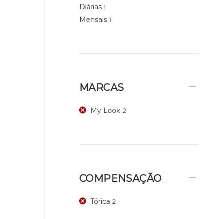
Diárias
1
Mensais
1
MARCAS
My Look
2
COMPENSAÇÃO
Tórica
2