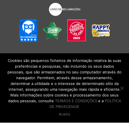
Cookies são pequenos ficheiros de informação relativa às suas
POLÍTICA DE PRIVACIDADE
|
TERMOS E CONDIÇÕES
l
CONDIÇÕES
preferências e pesquisas, não incluindo os seus dados
GERAIS DE VENDA
| Alberto Oculista, SA 2026. Todos os direitos reservados.
pessoais, que são armazenados no seu computador através do
navegador. Permitem, através desse armazenamento,
determinar a utilidade e o interesse de determinado sítio da
internet, assegurando uma navegação mais rápida e eficiente.
Mais informações sobre cookies e processamento dos seus
dados pessoais, consulte
TERMOS E CONDIÇÕES
e a
POLÍTICA
DE PRIVACIDADE
Aceito
DE VOLTA AO TOPO