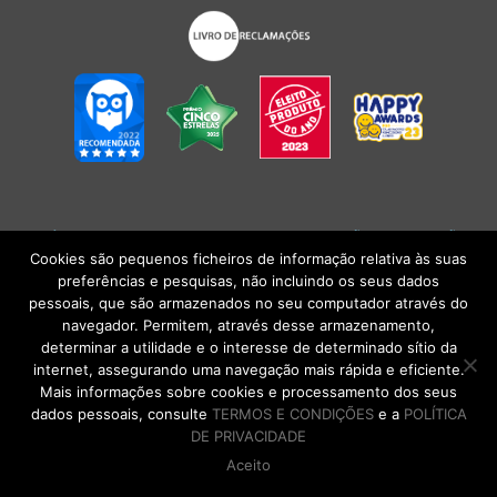
POLÍTICA DE PRIVACIDADE
|
TERMOS E CONDIÇÕES
l
CONDIÇÕES
GERAIS DE VENDA
| Alberto Oculista, SA 2026. Todos os direitos reservados.
Cookies são pequenos ficheiros de informação relativa às suas
preferências e pesquisas, não incluindo os seus dados
pessoais, que são armazenados no seu computador através do
navegador. Permitem, através desse armazenamento,
determinar a utilidade e o interesse de determinado sítio da
internet, assegurando uma navegação mais rápida e eficiente.
Mais informações sobre cookies e processamento dos seus
dados pessoais, consulte
TERMOS E CONDIÇÕES
e a
POLÍTICA
DE PRIVACIDADE
Aceito
DE VOLTA AO TOPO