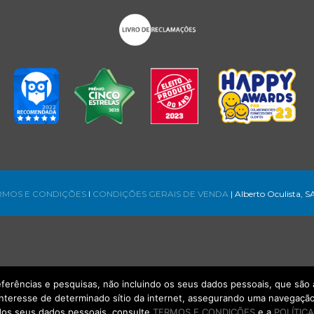
RMOS E CONDIÇÕES
l
CONDIÇÕES GERAIS DE VENDA
| Alberto Oculista, S
referências e pesquisas, não incluindo os seus dados pessoais, que s
interesse de determinado sítio da internet, assegurando uma navegação 
os seus dados pessoais, consulte
TERMOS E CONDIÇÕES
e a
POLÍTICA