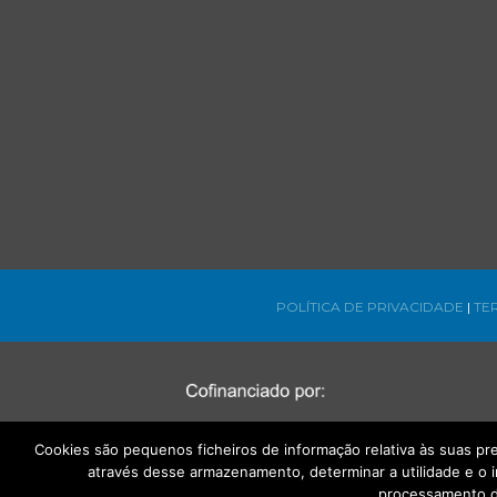
POLÍTICA DE PRIVACIDADE
|
TE
Cookies são pequenos ficheiros de informação relativa às suas p
através desse armazenamento, determinar a utilidade e o 
processamento d