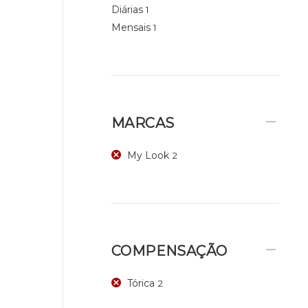
Diárias
1
Mensais
1
MARCAS
My Look
2
COMPENSAÇÃO
Tórica
2