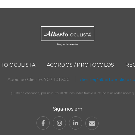
TO OCULISTA
ACORDOS / PROTOCOLOS
RE
Apoio ao Cliente: 707 101 500
cliente@albertooculista.
(Custo da chamada, por minuto: 0,09€ nas redes fixas e 0,13€ para as redes móveis)
Siga-nos em